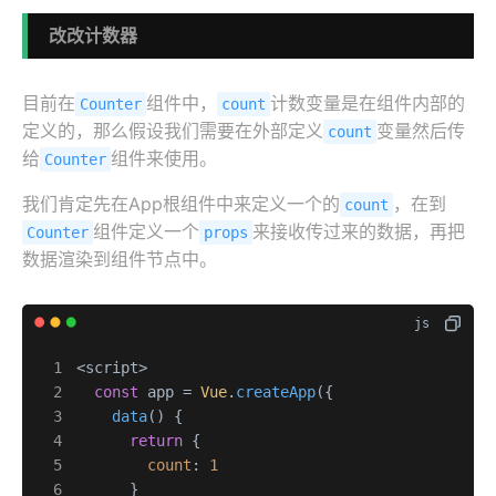
改改计数器
目前在
组件中，
计数变量是在组件内部的
Counter
count
定义的，那么假设我们需要在外部定义
变量然后传
count
给
组件来使用。
Counter
我们肯定先在App根组件中来定义一个的
，在到
count
组件定义一个
来接收传过来的数据，再把
Counter
props
数据渲染到组件节点中。
<script>

const
 app = 
Vue
.
createApp
({

data
(
) {

return
 {

count
: 
1
      }
