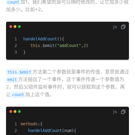
加1，我们希望的是可以随时修改的，让它加多少就
count
加多少。比如+2。
handelAddCount
(
){

this
.$emit(
"addCount"
,
2
)

 }
方法第二个参数就是事件的传值，意思就通过
this.$emit
方法抛出了一个事件，这个事件传递一个参数值为
emit
2，然后父组件监听事件时，就可以获取到这个参数，再
让
加上这个值。
count
methods
:{

handelAddCount
(
num
){
