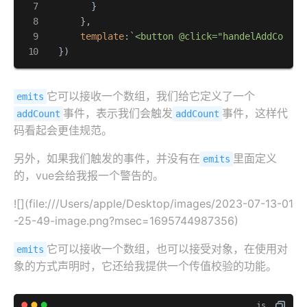
        }

      },

template
:
`<button @click="handelAddCount"
  })
它可以接收一个数组，我们给它定义了一个
emits
事件，表示我们会触发
事件，这样代
addCount
addCount
码看起会更佳规范。
另外，如果我们触发的事件，并没有在
里面定义
emits
的，vue会给我报一个警告的。
![](file:///Users/apple/Desktop/images/2023-07-13-01
-25-49-image.png?msec=1695744987356)
它可以接收一个数组，也可以接受对象，在使用对
emits
象的方式声明时，它还给我提供一个传值校验的功能。