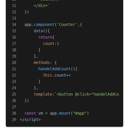
      </div>`
  })

  app.
component
(
'Counter'
,{

data
(
){

return
{

count
:
1
        }

      },

methods
: {

handelAddCount
(
){

this
.
count
++

        }

      },

template
:
`<button @click="handelAddCount"
  })

const
 vm = app.
mount
(
"#app"
)

</script>