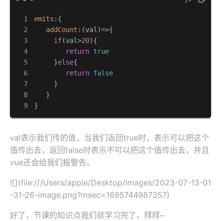
emits
:{

addCount
:
(
val
)=>
{

if
(val>
20
){

return
true
     }
else
{

return
false
     }

   }

}
val表示我们传的值，当我们返回true时，表示可以把这个
值传出去，返回false时表示不可以把这个值传出去，并且
vue还会给我们报警告。
![](file:///Users/apple/Desktop/images/2023-07-13-01
-31-26-image.png?msec=1695744987357)
好了，节课的知识点我们就学习完了，拜拜~