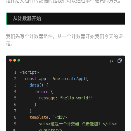
组件给父组件传数据的话我们可以通过事件通讯的方式。
从计数器开始
我们先写个计数器组件，从一个计数器开始我们今天的课
程。
<script>

const
 app = 
Vue
.
createApp
({

data
(
) {

return
 {

message
: 
"hello world!"
      }

    },

template
: 
`<div>

        <div>这是一个计数器 点击能加1 </div>

        <Counter/>
