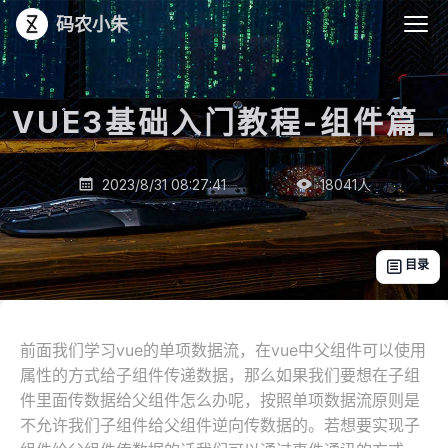
码农小朱
VUE3基础入门教程-组件篇
_
2023/8/31 08:27:41
18041
人


目录

前面我们学习vue的单项数据流，在vue中父组件可以使用
属性的方式给子组件传递数据，那么如果我们要想在子组
件里面传数据给父组件怎么办呢，按照单项数据流原则是
不允许我们子组件给父组件逆向传数据的。若想要实现子