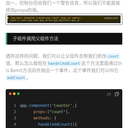
加一，控制台还给我们一个警告信息，所以我们不能直接
修改props的值。
子组件调用父组件方法
遇到这样的问题，我们可以让父组件去帮我们修改
count
值，那么怎么做呢在
这个方法里面通过th
handelAddCount
is.$emit方法向外抛出一个事件，这个事件我们可以叫它
。
addCount
app.
component
(
'Counter'
,{

props
:[
"count"
],

methods
: {

handelAddCount
(
){
