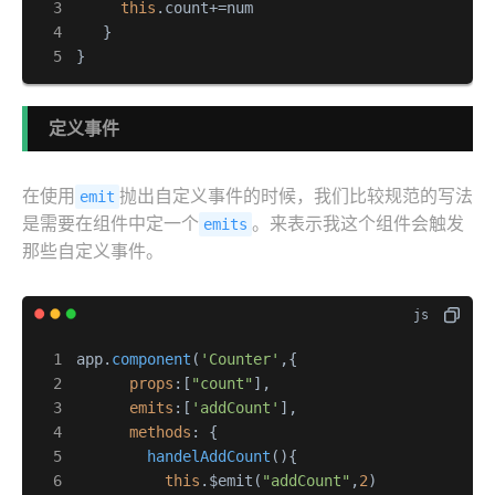
this
.
count
+=num

   }

}
定义事件
在使用
抛出自定义事件的时候，我们比较规范的写法
emit
是需要在组件中定一个
。来表示我这个组件会触发
emits
那些自定义事件。
app.
component
(
'Counter'
,{

props
:[
"count"
],

emits
:[
'addCount'
],

methods
: {

handelAddCount
(
){

this
.$emit(
"addCount"
,
2
)
