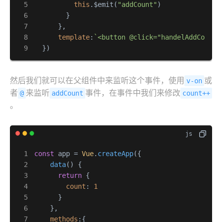
this
.$emit(
"addCount"
)

        }

      },

template
:
`<button @click="handelAddCount"
  })
然后我们就可以在父组件中来监听这个事件，使用
或
v-on
者
来监听
事件，在事件中我们来修改
@
addCount
count++
。
const
 app = 
Vue
.
createApp
({

data
(
) {

return
 {

count
: 
1
      }

    },

methods
:{
