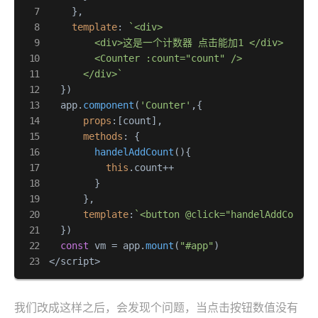
    },

template
: 
`<div>

        <div>这是一个计数器 点击能加1 </div>

        <Counter :count="count" />

      </div>`
  })

  app.
component
(
'Counter'
,{

props
:[count],

methods
: {

handelAddCount
(
){

this
.
count
++

        }

      },

template
:
`<button @click="handelAddCount"
  })

const
 vm = app.
mount
(
"#app"
)

</script>
我们改成这样之后，会发现个问题，当点击按钮数值没有