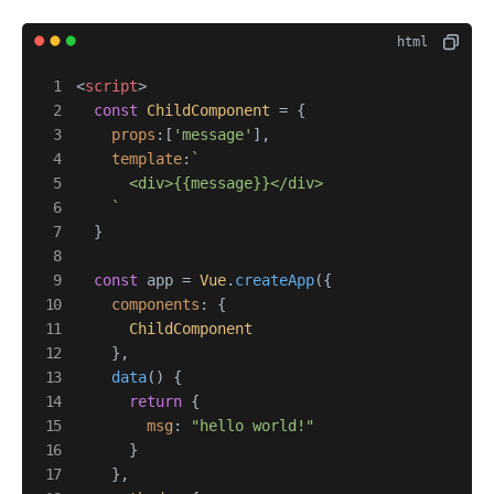
<
script
>
const
ChildComponent
 = {

props
:[
'message'
],

template
:
`

      <div>{{message}}</div>

    `
  }

const
 app = 
Vue
.
createApp
({

components
: {

ChildComponent
    },

data
(
) {

return
 {

msg
: 
"hello world!"
      }

    },
