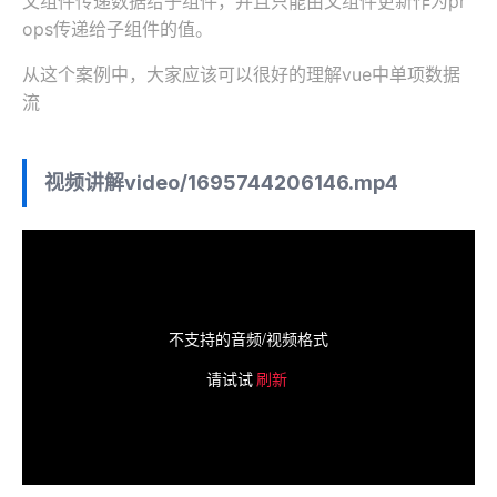
父组件传递数据给子组件，并且只能由父组件更新作为pr
ops传递给子组件的值。
从这个案例中，大家应该可以很好的理解vue中单项数据
流
视频讲解
video/1695744206146.mp4
不支持的音频/视频格式
请试试
刷新