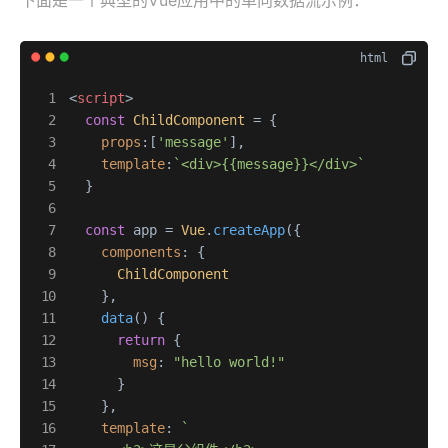
下面是一个典型的Vue应用中的单向数据流示例：
<
script
>
const
ChildComponent
 = {

props
:[
'message'
],

template
:
`<div>{{message}}</div>`
  }

const
 app = 
Vue
.
createApp
({

components
: {

ChildComponent
    },

data
(
) {

return
 {

msg
: 
"hello world!"
      }

    },

template
: 
`
