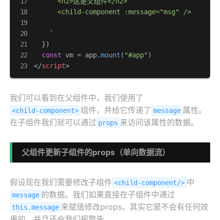
      <h2>这是父组件</h2>

      <child-component :message="msg" />

    `
  })

const
 vm = app.
mount
(
"#app"
</
script
>
我们可以看到在父组件中，我们使用了
组件，并给它传递了
属性。
<child-component>
message
在子组件我们就可以通过
来访问该属性的数据。
props
父组件更新子组件的props（单向数据流）
假设现在我们需要修改子组件
中
<child-component/>
的数据。我们如果直接在子组件中通过
message
来赋值修改props，其实它是不会有任何效
this.message
果的，并且还会我们报警告。