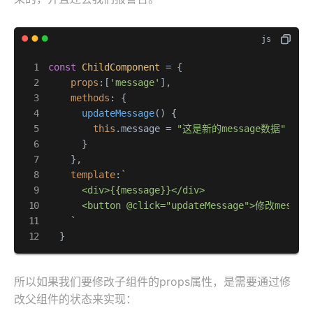
const
ChildComponent
 = {

props
:[
'message'
],

methods
: {

updateMessage
(
) {

this
.
message
 = 
"这是新的message数据"
      }

    },

template
:
`

      <div>{{message}}</div>

      <button @click="updateMessage">修改message
    `
  }
所以如果我们要修改子组件的props属性，是需要通过修
改父组件的状态来实现：