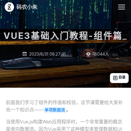
码农小朱
VUE3基础入门教程-组件篇
_
2023/8/31 08:27:41
18044
人


目录

前面我们学习了组件的传值和校验，这节课需要给大家补
充一个知识点——
。
单项数据流
当使用Vue.js构建Web应用程序时，一个非常重要的概念
是单向数据流。因为Vue采用了这种模型来管理数据和UI