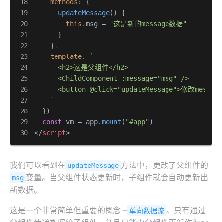
methods
: {

updateMessage
(
) {

this
.
msg
 = 
"这是新的message数据"
      }

    },

template
: 
`

      <h2>这是父组件</h2>

      <ChildComponent :message="msg" />

      <button @click="updateMessage">修改message
    `
  })

const
 vm = app.
mount
(
"#app"
</
script
>
我们可以看到在
方法中，更改了父组件的
updateMessage
变量。当父组件状态更新时，子组件就会自动更新出
msg
新数据。
这是一个非常简单但重要的概念 –
。只有通过
单向数据流