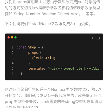
我们把props声明这个地方由于数组改变成json对象键值
对的方式左边是key是表示参数名称右边值表示数据类型
例如 String Number Boolean Object Array ....等等。
下面代码我们给staffName参数限制成String类型。
const
Shop
 = {

props
:{

clerk
:
String
      },

template
: 
`<div>{{typeof clerk}}</div>`
  }
这时我们偏偏给它传递一个Number类型数据123，然后打
开控制台，我们就会发现有一段代码警告，就是提示我们
prop类型检查失败，clerk需要的是string类型但是却得到
了数值类型值为123