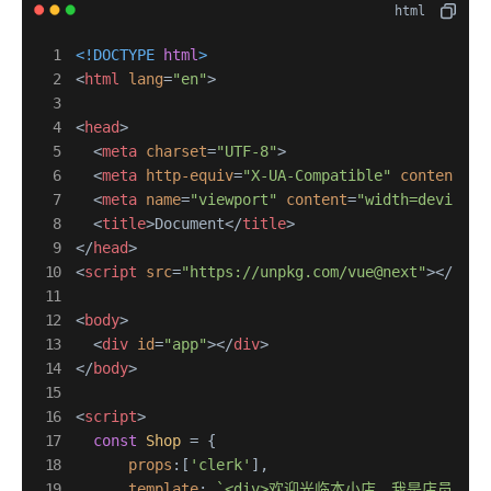
<!DOCTYPE 
html
>
<
html
lang
=
"en"
>
<
head
>
<
meta
charset
=
"UTF-8"
>
<
meta
http-equiv
=
"X-UA-Compatible"
content
=
"I
<
meta
name
=
"viewport"
content
=
"width=device-w
<
title
>
Document
</
title
>
</
head
>
<
script
src
=
"https://unpkg.com/vue@next"
>
</
scri
<
body
>
<
div
id
=
"app"
>
</
div
>
</
body
>
<
script
>
const
Shop
 = {

props
:[
'clerk'
],

template
: 
`<div>欢迎光临本小店，我是店员{{cler