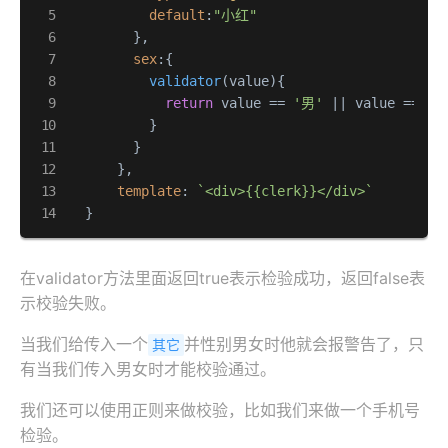
default
:
"小红"
        },

sex
:{

validator
(
value
){

return
 value == 
'男'
 || value == 
'女
          }

        }

      },

template
: 
`<div>{{clerk}}</div>`
  }
在validator方法里面返回true表示检验成功，返回false表
示校验失败。
当我们给传入一个
并性别男女时他就会报警告了，只
其它
有当我们传入男女时才能校验通过。
我们还可以使用正则来做校验，比如我们来做一个手机号
检验。