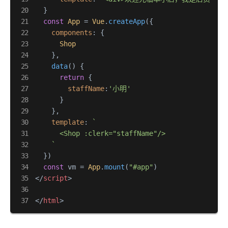
  }

const
App
 = 
Vue
.
createApp
({

components
: {

Shop
    },

data
(
) {

return
 {

staffName
:
'小明'
      }

    },

template
: 
`

      <Shop :clerk="staffName"/>

    `
  })

const
 vm = 
App
.
mount
(
"#app"
</
script
>
</
html
>