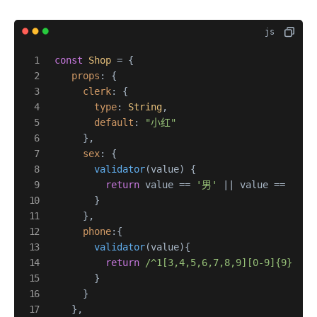
const
Shop
 = {

props
: {

clerk
: {

type
: 
String
,

default
: 
"小红"
      },

sex
: {

validator
(
value
) {

return
 value == 
'男'
 || value == 
'女'
        }

      },

phone
:{

validator
(
value
){

return
/^1[3,4,5,6,7,8,9][0-9]{9}$/
.
t
        }

      }

    },
