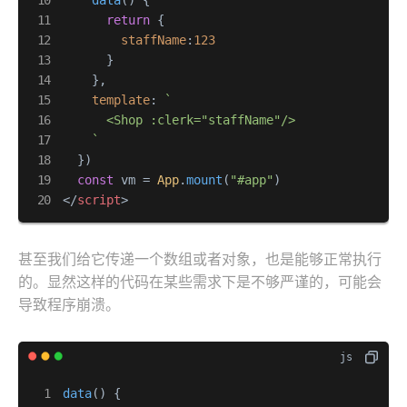
data
(
) {

return
 {

staffName
:
123
      }

    },

template
: 
`

      <Shop :clerk="staffName"/>

    `
  })

const
 vm = 
App
.
mount
(
"#app"
</
script
>
甚至我们给它传递一个数组或者对象，也是能够正常执行
的。显然这样的代码在某些需求下是不够严谨的，可能会
导致程序崩溃。
data
(
) {
