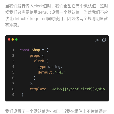
当我们没有传入clerk值时，我们希望它有个默认值，这时
候我们只需要使用default设置一个默认值。当然我们不应
该让default和required同时使用，因为这两个规则明显就
有冲突。
const
Shop
 = {

props
:{

clerk
:{

type
:string,

default
:
"小红"
        }

      },

template
: 
`<div>{{typeof clerk}}</div>`
  }
我们设置了一个默认值为小红，当我在组件上不传值得时