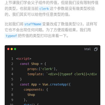
上节课我们学会父子组件的传值，但是我们没有限制传值
的类型，也就是当前
这个参数是没有做类型校验
clerk
的，我们其实可以给他传任意类型的值。
比如我们将
变量改成了数值类型123，这样写
staffName
它也不会出现任何问题。为了方便观看结果，我们用
把传值的类型打印出来看一下。
typeof
<
script
>
const
Shop
 = {

props
:[
'clerk'
],

template
: 
`<div>{{typeof clerk}}</div>`
  }

const
App
 = 
Vue
.
createApp
({

components
: {

Shop
    },
