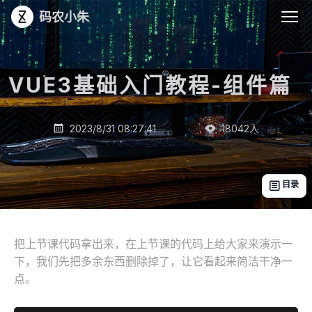
码农小朱
VUE3基础入门教程-组件篇
_
2023/8/31 08:27:41
18042
人


目录

把上节课代码拿出来，在上节课的代码上给大家来演示一
下，我们先把多余东西删除掉了，让它看起来简洁干净一
点。