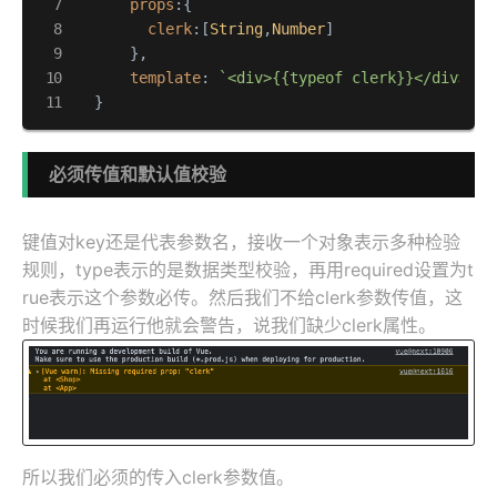
props
:{

clerk
:[
String
,
Number
]

      },

template
: 
`<div>{{typeof clerk}}</div>`
  }
必须传值和默认值校验
键值对key还是代表参数名，接收一个对象表示多种检验
规则，type表示的是数据类型校验，再用required设置为t
rue表示这个参数必传。然后我们不给clerk参数传值，这
时候我们再运行他就会警告，说我们缺少clerk属性。
所以我们必须的传入clerk参数值。