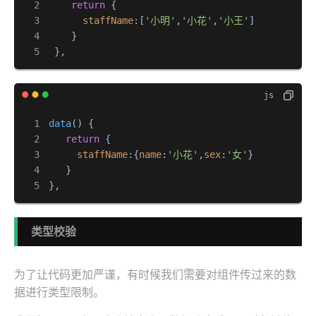
return
 {

staffName
:[
'小明'
,
'小花'
,
'小王'
]

    }

 },
data
(
) {

return
 {

staffName
:{
name
:
'小花'
,
sex
:
'女'
}

   }

},
类型校验
为了让代码更加严谨，有时候我们需要对组件传过来的数
据进行类型限制。