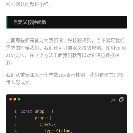
候它默认的就是小红。
自定义校验函数
上面那些都是官方为我们设计好校验规则，当不满足我们
需求的时候我们，我们还可以自定义校验规则。使用valid
ator方法，在这个方法里面我们就可以对它进行数据校
测。
我们从重新加入一个单数sex表示性别，我们希望它只能
传入男或女。
const
Shop
 = {

props
:{

clerk
:{

type
:
String
,
