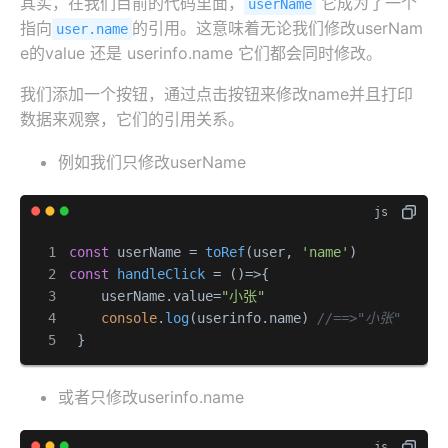
其实，在我们目前的代码里面，
它成为了一个
userName
指向
的引用。这意味着无论我们修改userNam
user.name
e的value 还是 userinfo.name 它们都会同时修改。
我们添加一个按钮，通过点击按钮来修改name并且打印
数据来观察，它们的引用关系。
例如我们只修改userName
const
 userName = 
toRef
(user, 
'name'
const
handleClick
 = (
)=>{

    userName.
value
=
"小张"
console
.
log
(userinfo.
name
) 
//==>"小张"
 }
或者只修改userinfo.name