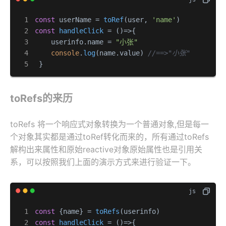
const
 userName = 
toRef
(user, 
'name'
const
handleClick
 = (
)=>{

    userinfo.
name
 = 
"小张"
console
.
log
(name.
value
) 
//==>"小张"
 }
toRefs的来历
toRefs 将一个响应式对象转换为一个普通对象,但是每一
个对象其实都是通过toRef转化而来的，所有通过toRefs
解构出来属性和原始reactive对象原始属性也是引用关
系，可以按照我们上面的演示方式来进行验证一下。
const
 {name} = 
toRefs
const
handleClick
 = (
)=>{
