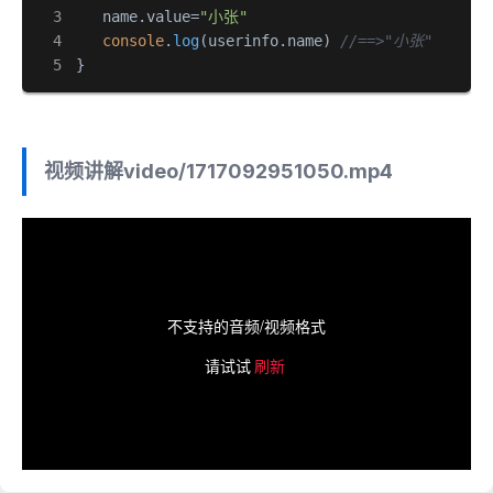
   name.
value
=
"小张"
console
.
log
(userinfo.
name
) 
//==>"小张"
}
视频讲解
video/1717092951050.mp4
不支持的音频/视频格式
请试试
刷新