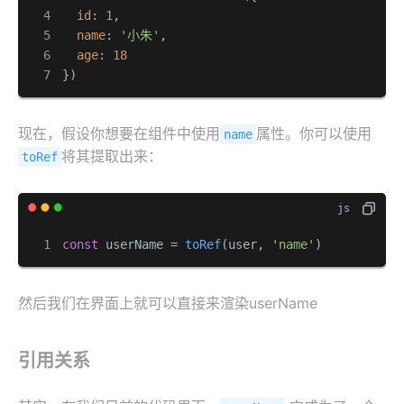
id
: 
1
,

name
: 
'小朱'
,

age
: 
18
})
现在，假设你想要在组件中使用
属性。你可以使用
name
将其提取出来：
toRef
const
 userName = 
toRef
(user, 
'name'
)
然后我们在界面上就可以直接来渲染userName
引用关系