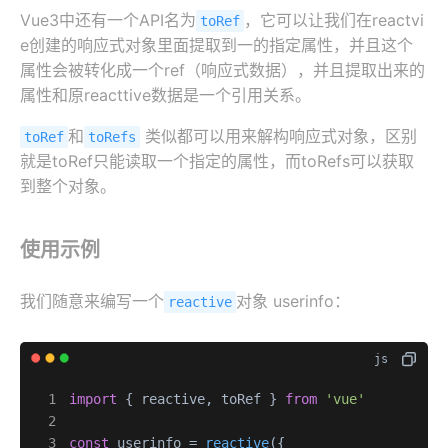
Vue3中还有一个API名为
，它可以让我们在reactvi
toRef
e创建的响应式对象里面提取到一的指定属性，并且这个
属性会被转化成一个ref（响应式数据），并且提取出来的
属性和原reacttive数据是一个引用关系。
和
类似都可以用来解构响应式对象，区别
toRef
toRefs
就是toRef只能读取一个指定的属性，而toRefs可以获取
到整个对象。
使用示例
我们随意来编写一个
对象 userinfo：
reactive
import
 { reactive, toRef } 
from
'vue'
const
 userinfo = 
reactive
({
