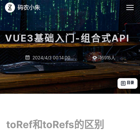
码农小朱
VUE3基础入门-组合式API
_
2024/4/3 00:14:00
16915
人


目录

toRef和toRefs的区别