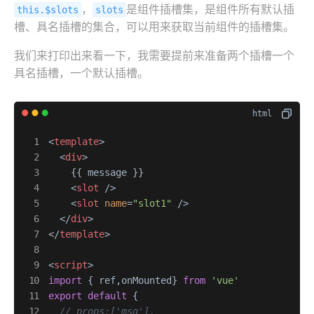
，
是组件插槽集，是组件所有默认插
this.$slots
slots
槽、具名插槽的集合，可以用来获取当前组件的插槽集。
我们来打印出来看一下，我需要提前来准备两个插槽一个
具名插槽，一个默认插槽。
<
template
>
<
div
>
    {{ message }}

<
slot
 />
<
slot
name
=
"slot1"
 />
</
div
>
</
template
>
<
script
>
import
 { ref,onMounted} 
from
'vue'
export
default
 {

// props:['msg'],