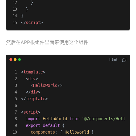
    }

  }

</
script
>
然后在APP根组件里面来使用这个组件
<
template
>
<
div
>
<
HelloWorld
/>
</
div
>
</
template
>
<
script
>
import
HelloWorld
from
'@/components/HelloWor
export
default
 {

components
: { 
HelloWorld
 },
