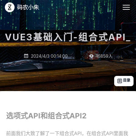
码农小朱
VUE3基础入门-组合式API
_
2024/4/3 00:14:00
16859
人


目录

选项式API和组合式API2
前面我们大致了解了一下组合式API，在组合式API里面我