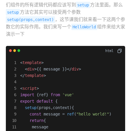
们组件的所有逻辑代码都应该写到
方法里面。那么
setup
方法它其实可以接受两个参数
setup
，这节课我们就来看一下这两个参
setup(props,context)
数它的实际作用。我们来写一个
组件来给大家
HelloWorld
演示一下
<
template
>
<
div
>
{{ message }}
</
div
>
</
template
>
<
script
>
import
 {ref} 
from
'vue'
export
default
 {

setup
(
props,context
){

const
 message = 
ref
(
"hello world!"
)

return
{

     message
