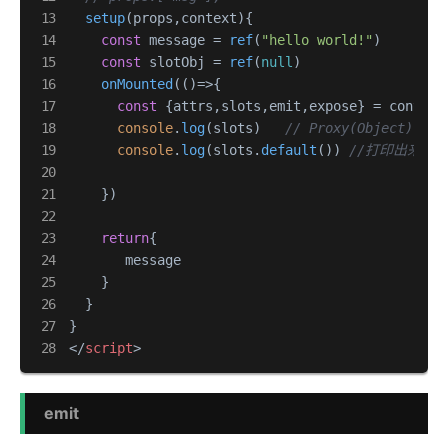
setup
(
props,context
){

const
 message = 
ref
(
"hello world!"
)

const
 slotObj = 
ref
(
null
)

onMounted
(
()=>
{

const
 {attrs,slots,emit,expose} = context

console
.
log
(slots)   
// Proxy(Object) {_:
console
.
log
(slots.
default
()) 
//打印出来一个o
    })

return
{

       message

    }

  }

</
script
>
emit