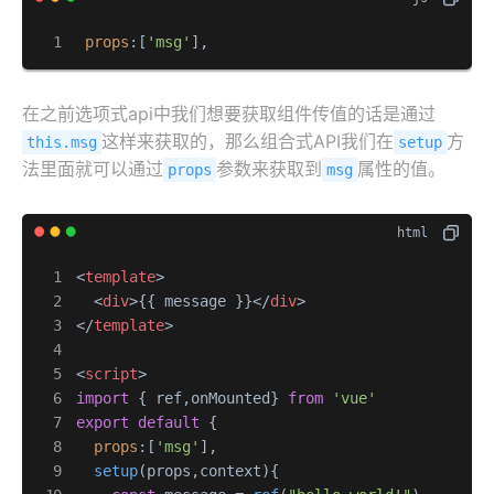
props
:[
'msg'
],
在之前选项式api中我们想要获取组件传值的话是通过
这样来获取的，那么组合式API我们在
方
this.msg
setup
法里面就可以通过
参数来获取到
属性的值。
props
msg
<
template
>
<
div
>
{{ message }}
</
div
>
</
template
>
<
script
>
import
 { ref,onMounted} 
from
'vue'
export
default
 {

props
:[
'msg'
],

setup
(
props,context
){
