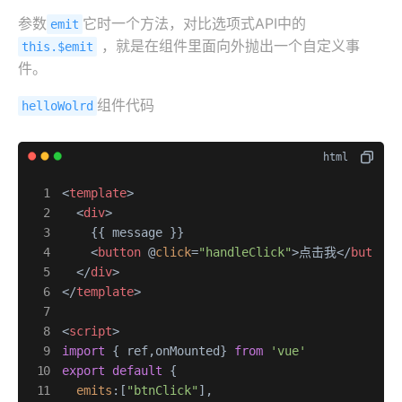
参数
它时一个方法，对比选项式API中的
emit
，就是在组件里面向外抛出一个自定义事
this.$emit
件。
组件代码
helloWolrd
<
template
>
<
div
>
    {{ message }}

<
button
 @
click
=
"handleClick"
>
点击我
</
button
>
</
div
>
</
template
>
<
script
>
import
 { ref,onMounted} 
from
'vue'
export
default
 {

emits
:[
"btnClick"
],
