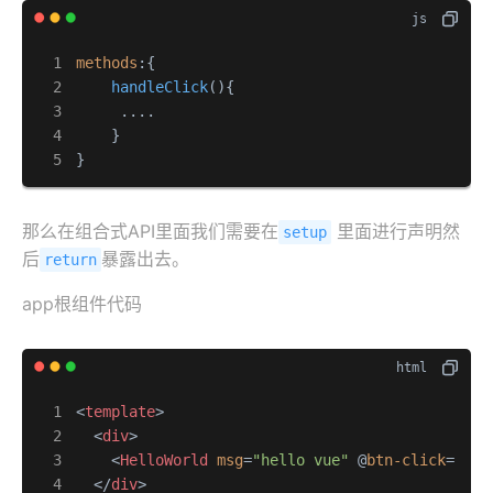
methods
:{

handleClick
(
){ 

     ....

    }

}
那么在组合式API里面我们需要在
里面进行声明然
setup
后
暴露出去。
return
app根组件代码
<
template
>
<
div
>
<
HelloWorld
msg
=
"hello vue"
 @
btn-click
=
"han
</
div
>