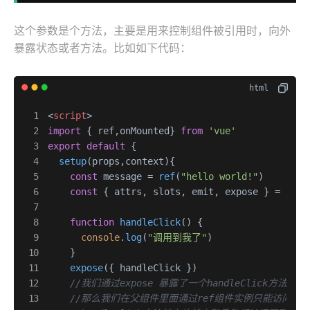
这个参数是个方法，主要是用来控制组件被引用时，向外
暴露状态或者方法。比如如下代码：
<
script
>
import
 { ref,onMounted} 
from
'vue'
export
default
 {

setup
(
props,context
){

const
 message = 
ref
(
"hello world!"
)

const
 { attrs, slots, emit, expose } = conte
function
handleClick
(
) { 

console
.
log
(
"调用到我了"
)

    }

expose
({ handleClick }) 

//我们通过expose 暴露了一个handleClick方法
//那么我们在父组件里面通过ref组件实例只能访问到