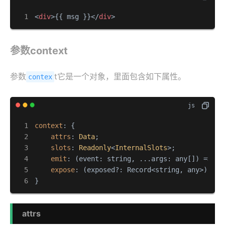
<
div
>
{{ msg }}
</
div
>
参数context
参数
t它是一个对象，里面包含如下属性。
contex
context
: {

attrs
: 
Data
;

slots
: 
Readonly
<
InternalSlots
>;

emit
: 
(
event: string, ...args: any[]
) =>
vo
expose
: 
(
exposed?: Record<string, any>
) =>
}
attrs