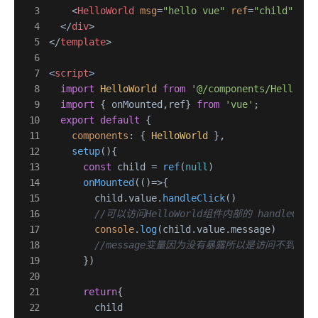
<
HelloWorld
msg
=
"hello vue"
ref
=
"child"
 />
</
div
>
</
template
>
<
script
>
import
HelloWorld
from
'@/components/HelloWor
import
 { onMounted,ref} 
from
'vue'
;

export
default
 {

components
: { 
HelloWorld
 },

setup
(
){

const
 child = 
ref
(
null
)

onMounted
(
()=>
{

        child.
value
.
handleClick
()

//可以访问HelloWorld组件内部的 handleCli
console
.
log
(child.
value
.
message
)     

//message变量因为没有暴露所以是访问不到的
      })

return
{

        child 
