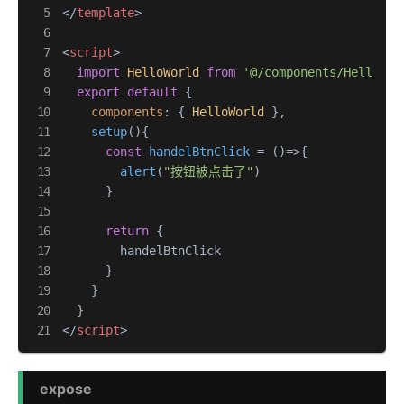
</
template
>
<
script
>
import
HelloWorld
from
'@/components/HelloWor
export
default
 {

components
: { 
HelloWorld
 },

setup
(
){

const
handelBtnClick
 = (
)=>{

alert
(
"按钮被点击了"
)

      }

return
 {

        handelBtnClick

      }

    }

</
script
>
expose