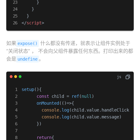
      }

    }

</
script
>
如果
什么都没有传递，就表示让组件实例处于
expose()
“关闭状态” ， 不会向父组件暴露任何东西。打印出来的都
会是
。
undefine
setup
(
){

const
 child = 
ref
(
null
)

onMounted
(
()=>
{

console
.
log
(child.
value
.
handleClick
)  
/
console
.
log
(child.
value
.
message
)     
//
      })

return
{
