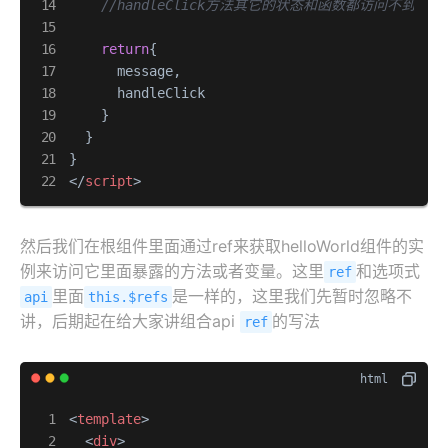
//handleClick方法其它的状态和函数都访问不到
return
{

      message,

      handleClick

    }

  }

</
script
>
然后我们在根组件里面通过ref来获取helloWorld组件的实
例来访问它里面暴露的方法或者变量。这里
和选项式
ref
里面
是一样的，这里我们先暂时忽略不
api
this.$refs
讲，后期起在给大家讲组合api
的写法
ref
<
template
>
<
div
>