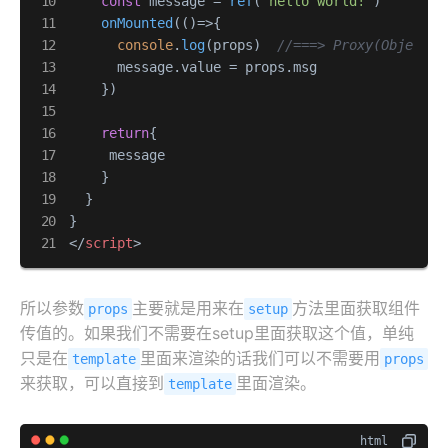
const
 message = 
ref
(
"hello world!"
)

onMounted
(
()=>
{

console
.
log
(props)  
//===> Proxy(Object) 
      message.
value
 = props.
msg
    })

return
{

     message

    }

  }

</
script
>
所以参数
主要就是用来在
方法里面获取组件
props
setup
传值的。如果我们不需要在setup里面获取这个值，单纯
只是在
里面来渲染的话我们可以不需要用
template
props
来获取，可以直接到
里面渲染。
template