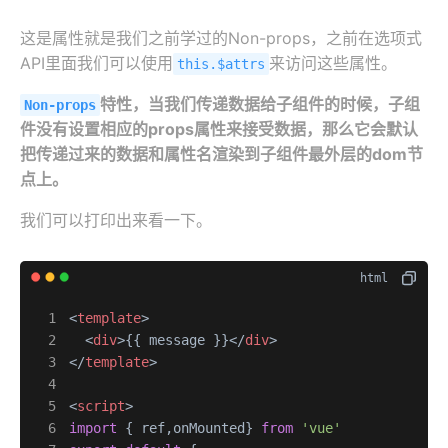
这是属性就是我们之前学过的Non-props，之前在选项式
API里面我们可以使用
来访问这些属性。
this.$attrs
特性，当我们传递数据给子组件的时候，子组
Non-props
件没有设置相应的props属性来接受数据，那么它会默认
把传递过来的数据和属性名渲染到子组件最外层的dom节
点上。
我们可以打印出来看一下。
<
template
>
<
div
>
{{ message }}
</
div
>
</
template
>
<
script
>
import
 { ref,onMounted} 
from
'vue'