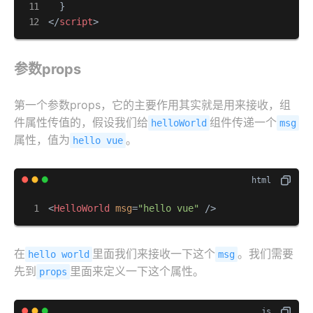
</
script
>
参数props
第一个参数props，它的主要作用其实就是用来接收，组
件属性传值的，假设我们给
组件传递一个
helloWorld
msg
属性，值为
。
hello vue
<
HelloWorld
msg
=
"hello vue"
 />
在
里面我们来接收一下这个
。我们需要
hello world
msg
先到
里面来定义一下这个属性。
props