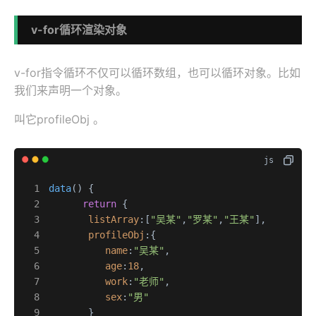
v-for循环渲染对象
v-for指令循环不仅可以循环数组，也可以循环对象。比如
我们来声明一个对象。
叫它profileObj 。
data
(
) {

return
 {

listArray
:[
"吴某"
,
"罗某"
,
"王某"
],

profileObj
:{

name
:
"吴某"
,

age
:
18
,

work
:
"老师"
,

sex
:
"男"
       }
