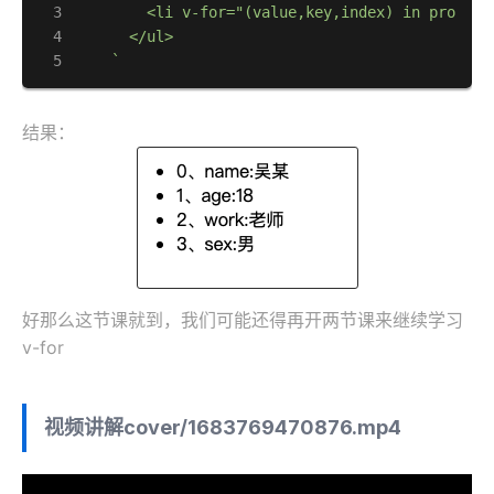
        <li v-for="(value,key,index) in profile
      </ul>

    `
结果：
好那么这节课就到，我们可能还得再开两节课来继续学习
v-for
视频讲解
cover/1683769470876.mp4