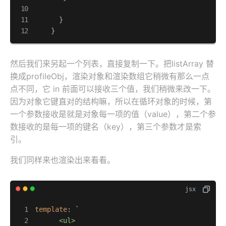
      }

    }
然后我们来另起一个列表，直接复制一下。把listArray 替
换成profileObj，渲染对象和渲染数组它稍微有那么一点
点不同，它 in 前面可以接收三个值，我们稍微来改一下。
因为对象它键直对的结构嘛，所以在循环对象的时候，第
一个参数接收是就是对象每一项的值（value），第二个参
数接收的是每一项的键名（key），第三个参数才是索
引。
我们同样来也渲染出来看看。
template
: 
`

      <ul>
