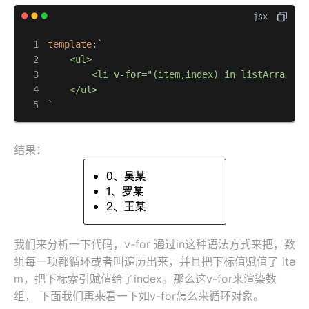
template
:
`

    <ul>

        <li v-for="(item,index) in listArray">{
    </ul>

`
结果：
我们来分析一下代码，v-for 通过in这种语法方式来把，数
组每一项都循环或者叫遍历出来，并且把下标值赋值了 ite
m，把下标索引赋值给了index。那么这v-for来渲染数
组， 下面我们再来看一下如v-for怎么来循环对象。