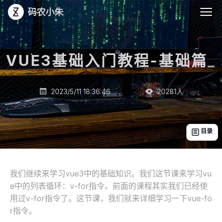
码农小朱
VUE3基础入门教程-基础篇
_
2023/5/11 18:36:46
20281
人


目录

我们继续来学习vue3中的基础知识。我们这节课来学习vu
e中的列表循环：v-for指令。前面的课程其实我们已经使
用过v-for指令了。这节课，我们就来详细学习一下vue-fo
r指令。