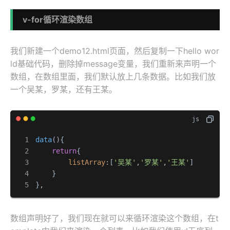
v-for循环渲染数组
我们新建一个demo12.html页面，然后复制一下hello wor
ld基础代码，删除掉message变量，我们重新来声明一个
数组，在数组里面，我们默认放上几条数据。比如我们放
一个吴某，罗某，还有王某。
data
(
){

return
{  

listArray
:[
'吴某'
,
'罗某'
,
'王某'
]

    }

},
数组声明好了，我们现在就可以来循环渲染这个数组，在t