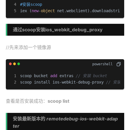
#安装scoop
iex (
new
-
object
 net.webclient).downloadstring(
'
通过scoop安装ios_webkit_debug_proxy
//先来添加一个镜像源
scoop bucket 
add
 extras 
// 安装 bucket
scoop install ios-webkit-debug-proxy 
// 安装 ios
查看是否安装成功：
scoop list
安装最新版本的
remotedebug-ios-webkit-adap
ter