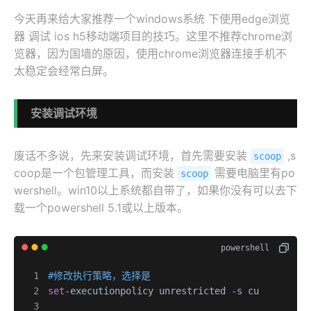
今天再来给大家推荐一个windows系统 下使用edge浏览
器 调试 ios h5移动端项目的技巧。这里不推荐chrome浏
览器，因为国墙的原因，使用chrome浏览器连接手机不
太稳定会经常白屏。
安装调试环境
废话不多说，先来安装调试环境，首先需要安装
,s
scoop
coop是一个包管理工具，而安装
需要电脑里有po
scoop
wershell。win10以上系统都自带了，如果你没有可以去下
载一个powershell 5.1或以上版本。
#修改执行策略，选择是
set
-executionpolicy unrestricted -s cu 
